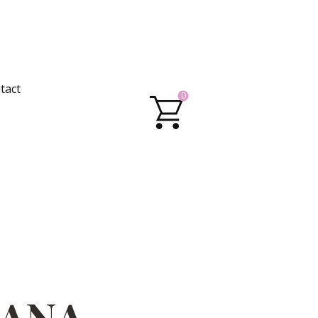
tact
0
ANA